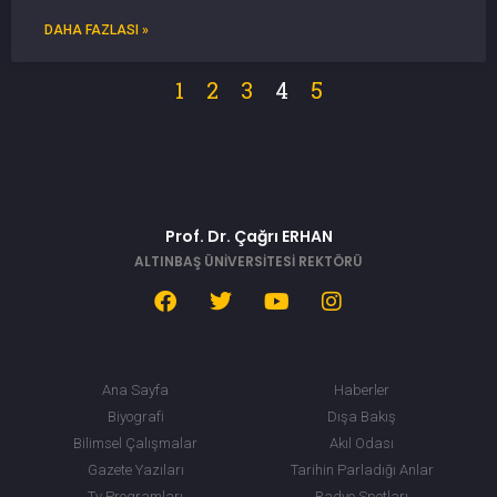
DAHA FAZLASI »
1
2
3
4
5
Prof. Dr. Çağrı ERHAN
ALTINBAŞ ÜNİVERSİTESİ REKTÖRÜ
Ana Sayfa
Haberler
Biyografi
Dışa Bakış
Bilimsel Çalışmalar
Akıl Odası
Gazete Yazıları
Tarihin Parladığı Anlar
Tv Programları
Radyo Spotları