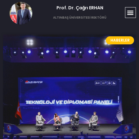
Prof. Dr. Çağrı ERHAN​
T
S
G
ALTINBAŞ ÜNİVERSİTESİ REKTÖRÜ
HABERLER