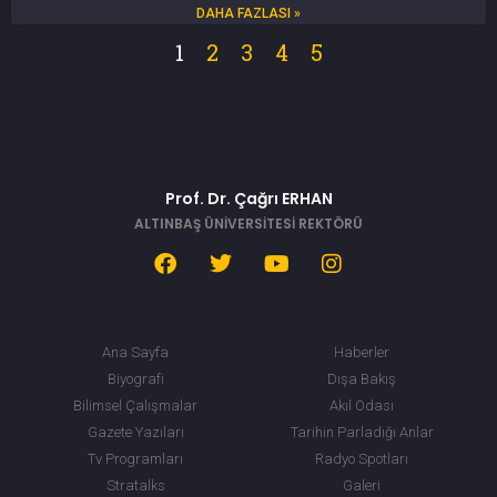
DAHA FAZLASI »
1
2
3
4
5
Prof. Dr. Çağrı ERHAN
ALTINBAŞ ÜNİVERSİTESİ REKTÖRÜ
Ana Sayfa
Haberler
Biyografi
Dışa Bakış
Bilimsel Çalışmalar
Akıl Odası
Gazete Yazıları
Tarihin Parladığı Anlar
Tv Programları
Radyo Spotları
Stratalks
Galeri