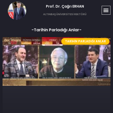
Prof. Dr. Çağrı ERHAN​
T
S
G
ALTINBAŞ ÜNİVERSİTESİ REKTÖRÜ
-Tarihin Parladığı Anlar-
TARIHIN PARLADIĞI ANLAR