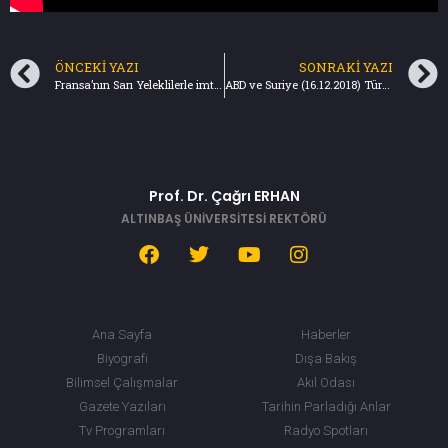
ÖNCEKI YAZI
SONRAKI YAZI
Fransa’nın Sarı Yeleklilerle imtihanı (09.12.2018) Türkiye Gazetesi
ABD ve Suriye (16.12.2018) Türkiye Gazetesi
Prof. Dr. Çağrı ERHAN
ALTINBAŞ ÜNİVERSİTESİ REKTÖRÜ
Ana Sayfa
Haberler
Biyografi
Dışa Bakış
Bilimsel Çalışmalar
Akıl Odası
Gazete Yazıları
Tarihin Parladığı Anlar
Tv Programları
Radyo Spotları