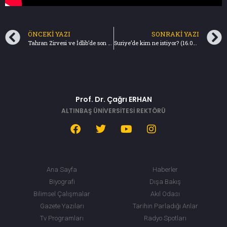
ÖNCEKI YAZI
SONRAKI YAZI
Tahran Zirvesi ve İdlib’de son durum (09.09.2018) Türkiye Gazetesi
Suriye’de kim ne istiyor? (16.09.2018) Türkiye Gazetesi
Prof. Dr. Çağrı ERHAN
ALTINBAŞ ÜNİVERSİTESİ REKTÖRÜ
Ana Sayfa
Haberler
Biyografi
Dışa Bakış
Bilimsel Çalışmalar
Akıl Odası
Gazete Yazıları
Tarihin Parladığı Anlar
Tv Programları
Radyo Spotları