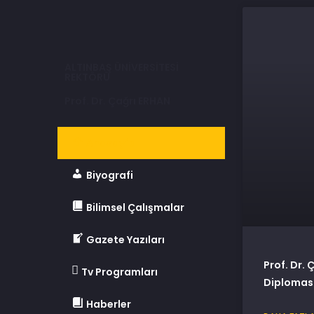
ALTINBAŞ ÜNİVERSİTESİ
REKTÖRÜ
Prof. Dr. Çağrı ERHAN
Anasayfa
Biyografi
Bilimsel Çalışmalar
Gazete Yazıları
Prof. Dr. 
Tv Programları
Diplomasi
Haberler