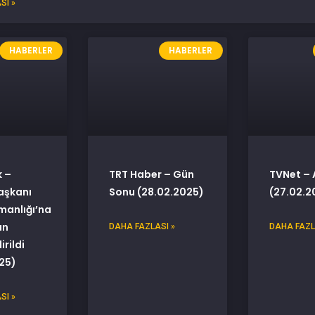
SI »
HABERLER
HABERLER
 –
TRT Haber – Gün
TVNet – 
şkanı
Sonu (28.02.2025)
(27.02.2
manlığı’na
an
DAHA FAZLASI »
DAHA FAZL
rildi
25)
SI »