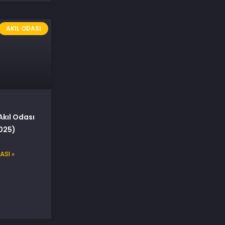
AKIL ODASI
Akıl Odası
025)
ASI »