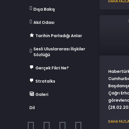
DAHA FAZLA
Dışa Bakış
Akıl Odası
Tarihin Parladığı Anlar
Sesli Uluslararası İlişkiler
Sözlüğü
Gerçek Fikri Ne?
Habertürk
Cumhurba
Stratalks
Başdanış
Çağrı Erh
Galeri
görevlendi
(28.02.20
Dil
DAHA FAZLA