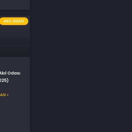
AKIL ODASI
Akıl Odası
025)
ASI »