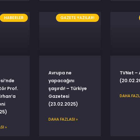
HABERLER
GAZETE YAZILARI
Avrupa ne
TVNet – 
esi’nde
yapacağını
(20.02.2
tör Prof.
şaşırdı! – Türkiye
Erhan’a
Gazetesi
DAHA FAZL
eni
(23.02.2025)
25)
DAHA FAZLASI »
SI »