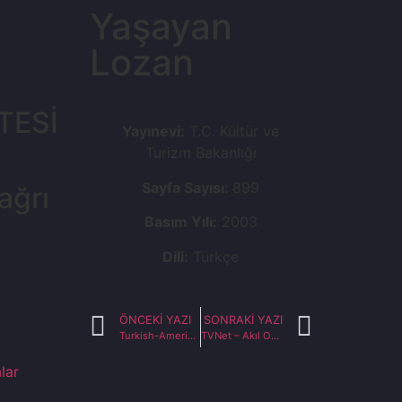
Yaşayan
Lozan
Ş
TESİ
Yayınevi:
T.C. Kültür ve
Turizm Bakanlığı
Sayfa Sayısı:
899
ağrı
Basım Yılı:
2003
Dili:
Türkçe
ÖNCEKI YAZI
SONRAKI YAZI
Turkish-American Relations: Past, Present and Future
TVNet – Akıl Odası (29.02.2024)
lar