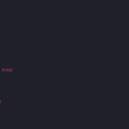
ı Anlar
ı
?