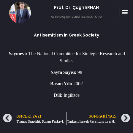
Prof. Dr. Çağrı ERHAN​
ALTINBAŞ ÜNİVERSİTESİ REKTÖRÜ
Antisemitism in Greek Society
Yayınevi:
The National Committee for Strategic Research and
Studies
Sayfa Sayısı:
98
Basım Yılı:
2002
Dili:
İngilizce
ÖNCEKI YAZI
SONRAKI YAZI
Trump Şimdilik Burun Farkıyla Önde – Türkiye Gazetesi (2.11.2024) Bu yazıda sesli dinleme seçeneği mevcuttur.
Turkish Israeli Relations in a Historical Perspective