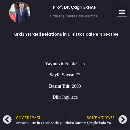
Prof. Dr. Çağrı ERHAN​
ALTINBAŞ ÜNİVERSİTESİ REKTÖRÜ
Turkish Israeli Relations in a Historical Perspective
Yayınevi:
Frank Cass
Sayfa Sayısı:
72
Basım Yılı:
2003
Dili:
İngilizce
ÖNCEKI YAZI
SONRAKI YAZI
Antisemitism in Greek Society
Bizim Kırmızı Çizgilerimiz Vardı