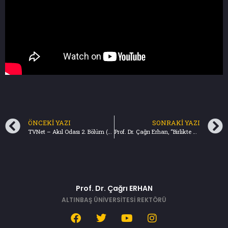
ÖNCEKI YAZI
SONRAKI YAZI
TVNet – Akıl Odası 2. Bölüm (07.12.2023)
Prof. Dr. Çağrı Erhan, “Birlikte Gelişmek” / “Thriving Together” ana temasıyla gerçekleştirilen TRT World Forum 2023’e, Filistin oturumuna konuşmacı, Doğu Akdeniz oturumuna ise tartışmacı olarak katılmıştır. (08.12.2023)
Prof. Dr. Çağrı ERHAN
ALTINBAŞ ÜNİVERSİTESİ REKTÖRÜ