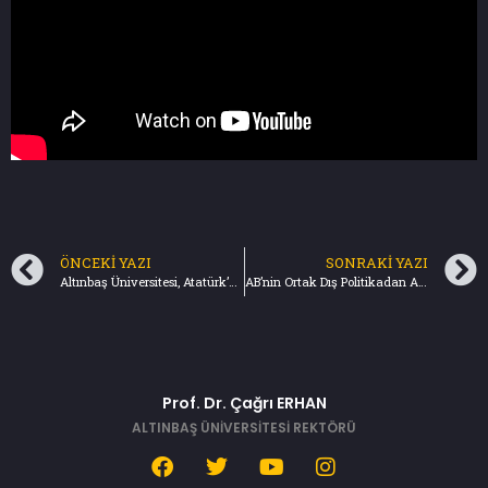
ÖNCEKI YAZI
SONRAKI YAZI
Altınbaş Üniversitesi, Atatürk’ü ölümünün 85. yılında çeşitli etkinliklerle andı – AA (10.11.2023)
AB’nin Ortak Dış Politikadan Anladığı Bu – Türkiye Gazetesi (12.11.2023)
Prof. Dr. Çağrı ERHAN
ALTINBAŞ ÜNİVERSİTESİ REKTÖRÜ