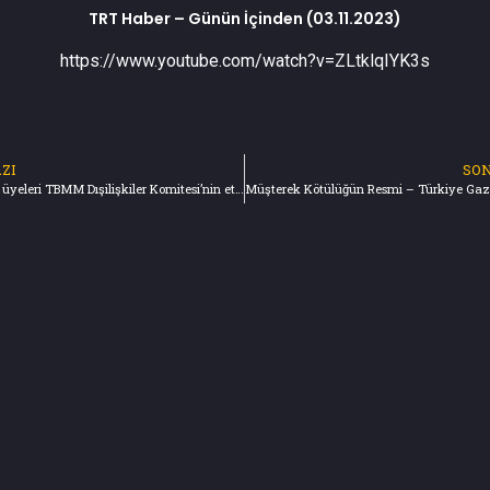
TRT Haber – Günün İçinden (03.11.2023)
https://www.youtube.com/watch?v=ZLtklqIYK3s
ZI
SON
NATO Meclis üyeleri TBMM Dışilişkiler Komitesi’nin etkinliğinde, Altınbaş Üniversitesi’nin ev sahipliğinde bir araya geldi. (02.11.2023)