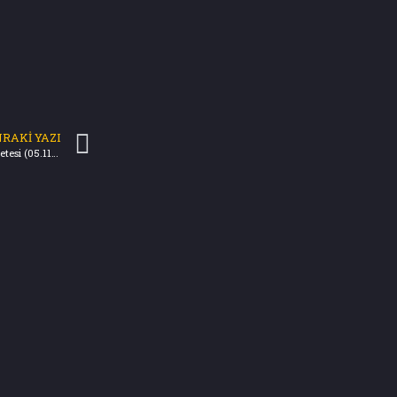
RAKI YAZI
Müşterek Kötülüğün Resmi – Türkiye Gazetesi (05.11.2023)