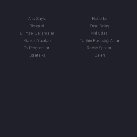
Ana Sayfa
Haberler
Biyografi
Dışa Bakış
Bilimsel Çalışmalar
Akıl Odası
Gazete Yazıları
Tarihin Parladığı Anlar
Tv Programları
Radyo Spotları
Stratalks
Galeri