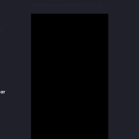
Akıl Odası – TVNet (14.03.2023)
Sİ
lar