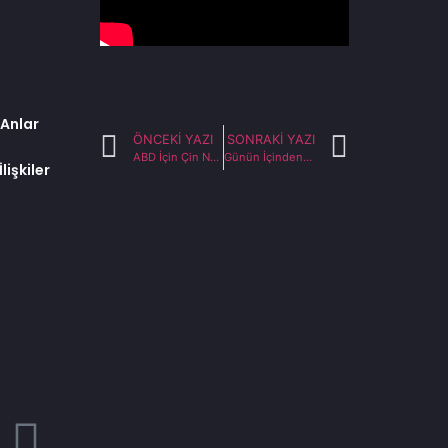
 Anlar
ÖNCEKI YAZI
SONRAKI YAZI
ABD İçin Çin Nasıl Bir Tehdit? – Türkiye Gazetesi (12.03.2023)
Günün İçinden – TRT Haber (17.03.2023)
lişkiler