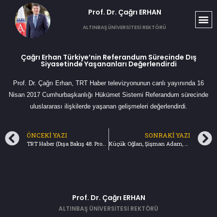
Prof. Dr. Çağrı ERHAN​
ALTINBAŞ ÜNİVERSİTESİ REKTÖRÜ
Çağrı Erhan Türkiye’nin Referandum Sürecinde Dış
Siyasetinde Yaşananları Değerlendirdi
Prof. Dr. Çağrı Erhan, TRT Haber televizyonunun canlı yayınında 16
Nisan 2017 Cumhurbaşkanlığı Hükümet Sistemi Referandum sürecinde
uluslararası ilişkilerde yaşanan gelişmeleri değerlendirdi.
ÖNCEKI YAZI
SONRAKI YAZI
TRT Haber (Dışa Bakış 48. Program) 13 Nisan 2017
Küçük Oğlan, Şişman Adam, Bombaların Anası ile Babası (17.04.2017) Türkiye Gazetesi
Prof. Dr. Çağrı ERHAN
ALTINBAŞ ÜNİVERSİTESİ REKTÖRÜ