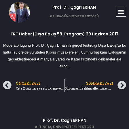
Prof. Dr. Çağrı ERHAN​
ALTINBAŞ ÜNİVERSİTESİ REKTÖRÜ
TRT Haber (Dışa Bakış 59. Program) 29 Haziran 2017
Moderatörlüğünü Prof. Dr. Çağrı Erhan’ın gerçekleştirdiği Dışa Bakış’ta bu
hafta İsviçre’de yürütülen Kıbrıs müzakereleri, Cumhurbaşkanı Erdoğan’ın
gerçekleştireceği Almanya ziyareti ve Katar krizindeki gelişmeler ele
alındı.
ÖNCEKI YAZI
SONRAKI YAZI
Orta Doğu nereye sürükleniyor? (25.06.2017) Türkiye Gazetesi
​Diplomaside ihtimaller tükenmez (02.07.2017) Türkiye Gazetesi
Prof. Dr. Çağrı ERHAN
ALTINBAŞ ÜNİVERSİTESİ REKTÖRÜ