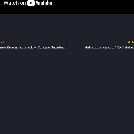
ZI
SON
BM Gündeminde Reform Yine Yok – Türkiye Gazetesi (18.09.2022)
Haftanın Z Raporu / TRT Haber