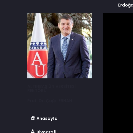
Erdoğa
ALTINBAŞ ÜNİVERSİTESİ
REKTÖRÜ
Prof. Dr. Çağrı ERHAN
Anasayfa
Biyografi