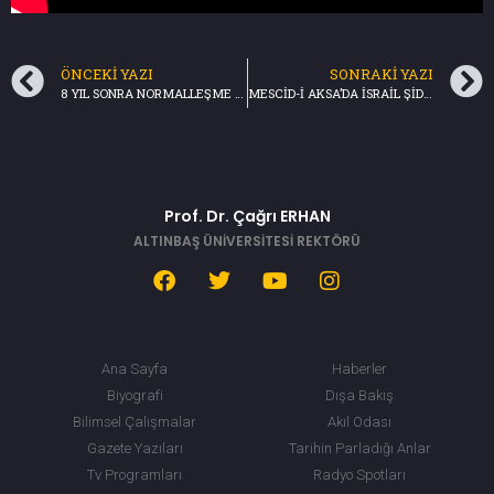
ÖNCEKI YAZI
SONRAKI YAZI
8 YIL SONRA NORMALLEŞME ADIMI-Birinci Sayfa/TRT HABER -(06.05.2021)
MESCİD-İ AKSA’DA İSRAİL ŞİDDETİ-HABER MERKEZİ/NTV(11.05.2021)
Prof. Dr. Çağrı ERHAN
ALTINBAŞ ÜNİVERSİTESİ REKTÖRÜ
Ana Sayfa
Haberler
Biyografi
Dışa Bakış
Bilimsel Çalışmalar
Akıl Odası
Gazete Yazıları
Tarihin Parladığı Anlar
Tv Programları
Radyo Spotları