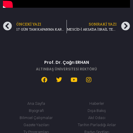
ÖNCEKI YAZI
SONRAKI YAZI
17 GÜN TAM KAPANMA KARARI -Yakın Plan/NTV (26.04.2021)
MESCİD-İ AKSA’DA İSRAİL TERÖRÜ-BİRİNCİ SAYFA/TRT HABER
Prof. Dr. Çağrı ERHAN
ALTINBAŞ ÜNİVERSİTESİ REKTÖRÜ
Ana Sayfa
Haberler
Biyografi
Dışa Bakış
Bilimsel Çalışmalar
Akıl Odası
Gazete Yazıları
Tarihin Parladığı Anlar
Tv Programları
Radyo Spotları