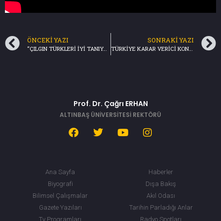
ÖNCEKI YAZI
SONRAKI YAZI
“ÇILGIN TÜRKLERİ İYİ TANIYACAKSIN” -SICAK NOKTA/TRT HABER (12.02.2021)
TÜRKİYE KARAR VERİCİ KONUMDA-BİRİNCİ SAYFA/TRT HABER (16.03.2021)
Prof. Dr. Çağrı ERHAN
ALTINBAŞ ÜNİVERSİTESİ REKTÖRÜ
Ana Sayfa
Haberler
Biyografi
Dışa Bakış
Bilimsel Çalışmalar
Akıl Odası
Gazete Yazıları
Tarihin Parladığı Anlar
Tv Programları
Radyo Spotları