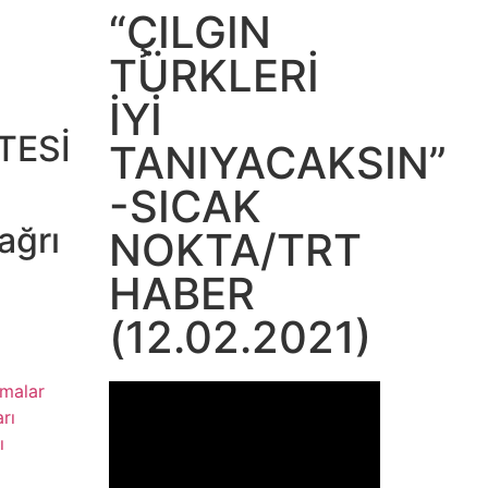
“ÇILGIN
TÜRKLERİ
Ş
İYİ
TESİ
TANIYACAKSIN”
-SICAK
ağrı
NOKTA/TRT
HABER
(12.02.2021)
şmalar
rı
ı