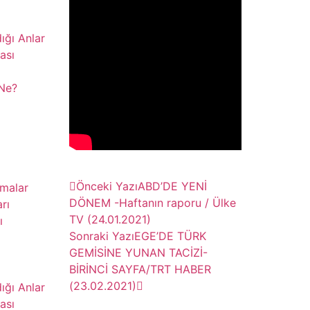
dığı Anlar
ası
 Ne?
Önceki Yazı
ABD’DE YENİ
şmalar
DÖNEM -Haftanın raporu / Ülke
rı
TV (24.01.2021)
ı
Sonraki Yazı
EGE’DE TÜRK
GEMİSİNE YUNAN TACİZİ-
BİRİNCİ SAYFA/TRT HABER
(23.02.2021)
dığı Anlar
ası