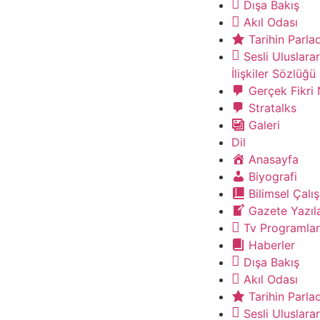
Dışa Bakış
Akıl Odası
Tarihin Parla
Sesli Uluslarar
İlişkiler Sözlüğü
Gerçek Fikri
Stratalks
Galeri
Dil
Anasayfa
Biyografi
Bilimsel Çalı
Gazete Yazıla
Tv Programlar
Haberler
Dışa Bakış
Akıl Odası
Tarihin Parla
Sesli Uluslarar