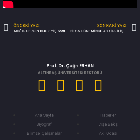
ÖNCEKI YAZI
SONRAKI YAZI
ABD’DE GERGİN BEKLEYİŞ-Satır Başı/TRT Haber(14 01 20219
BİDEN DÖNEMİNDE ABD İLE İLİŞKİLER-HABER MERKEZİ/NTV(21.01.2021)
Prof. Dr. Çağrı ERHAN
ALTINBAŞ ÜNİVERSİTESİ REKTÖRÜ
Ana Sayfa
Haberler
Biyografi
Dışa Bakış
Bilimsel Çalışmalar
Akıl Odası