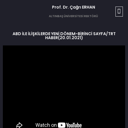
Prof. Dr. Çağrı ERHAN​
T
SESL
T
G
ALTINBAŞ ÜNİVERSİTESİ REKTÖRÜ
ABD İLE İLİŞKİLERDE YENİ DÖNEM-BİRİNCİ SAYFA/TRT
HABER(20.01.2021)