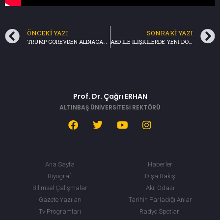
ÖNCEKI YAZI
SONRAKI YAZI
TRUMP GÖREVDEN ALINACAK MI? HABER 19/TRT HABER 09.01.2021
ABD İLE İLİŞKİLERDE YENİ DÖNEM-BİRİNCİ SAYFA/TRT HABER(20.01.2021)
Prof. Dr. Çağrı ERHAN
ALTINBAŞ ÜNİVERSİTESİ REKTÖRÜ
Ana Sayfa
Haberler
Biyografi
Dışa Bakış
Bilimsel Çalışmalar
Akıl Odası
Gazete Yazıları
Tarihin Parladığı Anlar
Tv Programları
Radyo Spotları