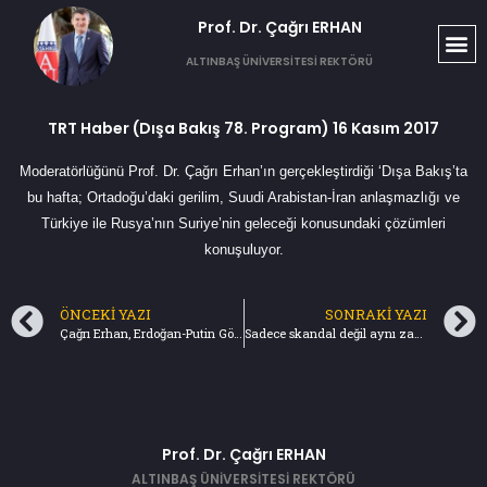
Prof. Dr. Çağrı ERHAN​
ALTINBAŞ ÜNİVERSİTESİ REKTÖRÜ
TRT Haber (Dışa Bakış 78. Program) 16 Kasım 2017
Moderatörlüğünü Prof. Dr. Çağrı Erhan’ın gerçekleştirdiği ‘Dışa Bakış’ta
bu hafta; Ortadoğu’daki gerilim, Suudi Arabistan-İran anlaşmazlığı ve
Türkiye ile Rusya’nın Suriye’nin geleceği konusundaki çözümleri
konuşuluyor.
ÖNCEKI YAZI
SONRAKI YAZI
Çağrı Erhan, Erdoğan-Putin Görüşmesini Tvnet’te Değerlendirdi (14.11.2017)
Sadece skandal değil aynı zamanda suçüstü (19.11.2017) Türkiye Gazetesi
Prof. Dr. Çağrı ERHAN
ALTINBAŞ ÜNİVERSİTESİ REKTÖRÜ