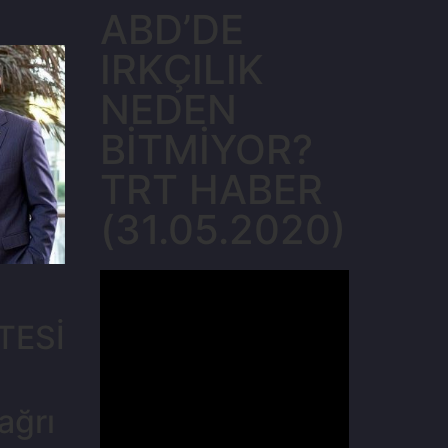
ABD’DE
IRKÇILIK
NEDEN
BİTMİYOR?
TRT HABER
(31.05.2020)
Ş
TESİ
ağrı