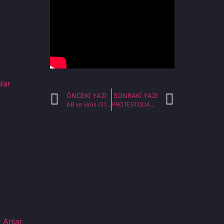
lar
ÖNCEKI YAZI
SONRAKI YAZI
AB ve virüs (31.05.2020) Türkiye Gazetesi
PROTESTODAN KAOSA: ABD’DE NE OLUYOR? HABERTÜRK – TEKE TEK- 02.06.2020
ı Anlar