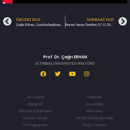
ÖNCEKI YAZI
SONRAKI YAZI
Çağrı Erhan, Cumhurbaşkanı Erdoğan ve Trump Görüşmesinin Detaylarını TV Net’te Anlattı (14.11.2019)
Beyaz Saray Dersleri (17.11.2019) Türkiye Gazetesi
Prof. Dr. Çağrı ERHAN
ALTINBAŞ ÜNİVERSİTESİ REKTÖRÜ
Ana Sayfa
Haberler
Biyografi
Dışa Bakış
Bilimsel Çalışmalar
Akıl Odası
Gazete Yazıları
Tarihin Parladığı Anlar
Tv Programları
Radyo Spotları