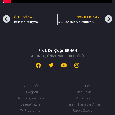
ÖNCEKI YAZI
SONRAKI YAZI
Rektörle Buluşma
ABD Kongresi ve Türkiye (03.11.2019) Türkiye Gazetesi
Prof. Dr. Çağrı ERHAN
ALTINBAŞ ÜNİVERSİTESİ REKTÖRÜ
Ana Sayfa
Haberler
Biyografi
Dışa Bakış
Bilimsel Çalışmalar
Akıl Odası
Gazete Yazıları
Tarihin Parladığı Anlar
Tv Programları
Radyo Spotları