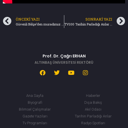
ÖNCEKI YAZI
SONRAKI YAZI
Güvenli Bölge’den muradımız nedir? (18.08.2019) Türkiye Gazetesi
TV100 Tarihin Parladığı Anlar (24.08.2019)
Prof. Dr. Çağrı ERHAN
ALTINBAŞ ÜNİVERSİTESİ REKTÖRÜ
Ana Sayfa
Haberler
Biyografi
Dışa Bakış
Bilimsel Çalışmalar
Akıl Odası
Gazete Yazıları
Tarihin Parladığı Anlar
Tv Programları
Radyo Spotları