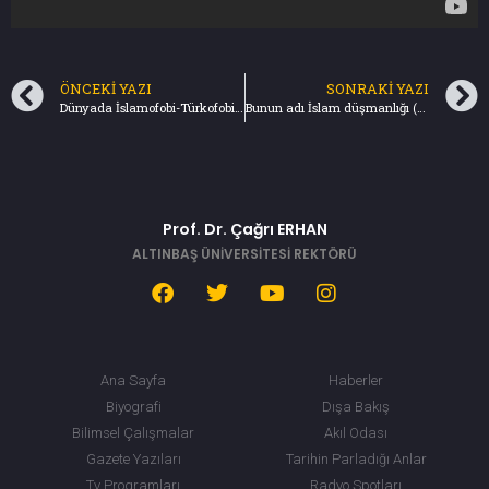
ÖNCEKI YAZI
SONRAKI YAZI
Dünyada İslamofobi-Türkofobi Neden Yükseliyor? (Gündem Dışı-15.03.2019)
Bunun adı İslam düşmanlığı (17.03.2019) Türkiye Gazetesi
Prof. Dr. Çağrı ERHAN
ALTINBAŞ ÜNİVERSİTESİ REKTÖRÜ
Ana Sayfa
Haberler
Biyografi
Dışa Bakış
Bilimsel Çalışmalar
Akıl Odası
Gazete Yazıları
Tarihin Parladığı Anlar
Tv Programları
Radyo Spotları