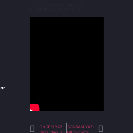
TRT Haber (Dışa Bakış 131.
Program) 20 Aralık 2018
Sİ
lar
ÖNCEKI YAZI
SONRAKI YAZI
Çağrı Erhan, Hakan Çelik ile Hafta Sonu Programı’nda ABD’nin Suriye Siyasetini Değerlendirdi
ABD Suriye’den nasıl çekilecek? (23.12.2018) Türkiye Gazetesi