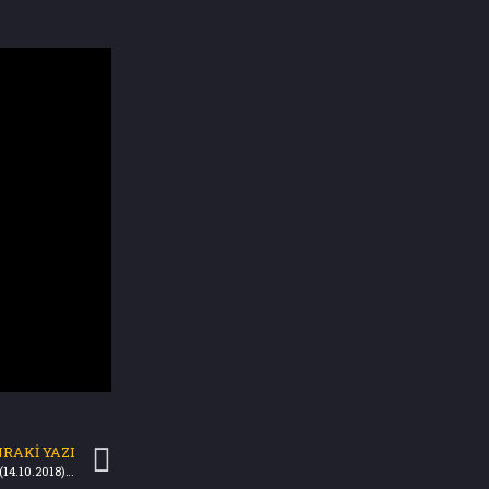
RAKI YAZI
Uluslararası öğrencilerin sayısını artırmak (14.10.2018) Türkiye Gazetesi