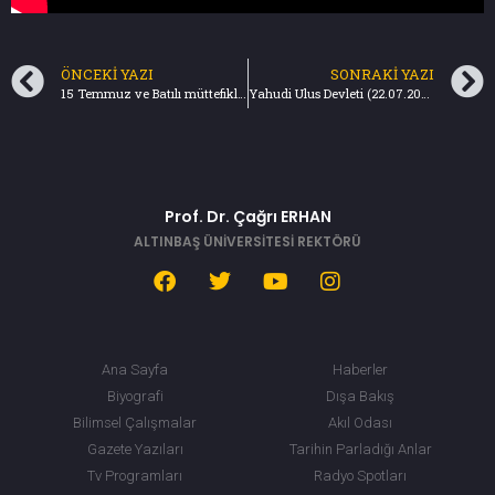
ÖNCEKI YAZI
SONRAKI YAZI
15 Temmuz ve Batılı müttefiklerimiz (15.07.2018) Türkiye Gazetesi
Yahudi Ulus Devleti (22.07.2018) Türkiye Gazetesi
Prof. Dr. Çağrı ERHAN
ALTINBAŞ ÜNİVERSİTESİ REKTÖRÜ
Ana Sayfa
Haberler
Biyografi
Dışa Bakış
Bilimsel Çalışmalar
Akıl Odası
Gazete Yazıları
Tarihin Parladığı Anlar
Tv Programları
Radyo Spotları