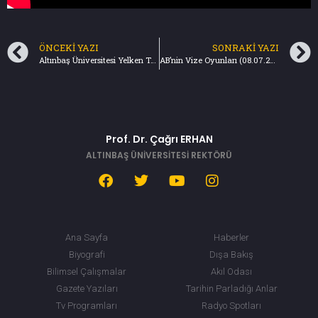
ÖNCEKI YAZI
SONRAKI YAZI
Altınbaş Üniversitesi Yelken Takımı Yarışmadan Birincilik Kupasıyla Geri Döndü
AB’nin Vize Oyunları (08.07.2018) Türkiye Gazatesi
Prof. Dr. Çağrı ERHAN
ALTINBAŞ ÜNİVERSİTESİ REKTÖRÜ
Ana Sayfa
Haberler
Biyografi
Dışa Bakış
Bilimsel Çalışmalar
Akıl Odası
Gazete Yazıları
Tarihin Parladığı Anlar
Tv Programları
Radyo Spotları