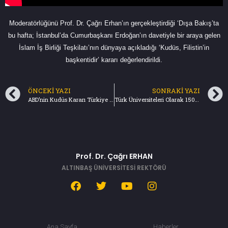
Moderatörlüğünü Prof. Dr. Çağrı Erhan’ın gerçekleştirdiği ‘Dışa Bakış’ta
bu hafta; İstanbul’da Cumurbaşkanı Erdoğan’ın davetiyle bir araya gelen
İslam İş Birliği Teşkilatı’nın dünyaya açıkladığı ‘Kudüs, Filistin’in
başkentidir’ kararı değerlendirildi.
ÖNCEKI YAZI
SONRAKI YAZI
ABD’nin Kudüs Kararı Türkiye (10.12.2017) Gazetesi
Türk Üniversiteleri Olarak 150 Ülkeden 120 Bin Öğrenciyi Ağırlıyoruz -(16.12.2017) Milliyet.com.tr
Prof. Dr. Çağrı ERHAN
ALTINBAŞ ÜNİVERSİTESİ REKTÖRÜ
Ana Sayfa
Haberler