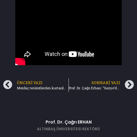
ÖNCEKI YAZI
SONRAKI YAZI
Menbiç teröristlerden kurtarılmalı – Türkiye Gazetesi (8.12.2024) Bu yazıda sesli dinleme seçeneği mevcuttur.
Prof. Dr. Çağrı Erhan: “Suriye’deki yeni dönem büyük belirsizlikler barındırıyor” – İHA (10.12.2024)
Prof. Dr. Çağrı ERHAN
ALTINBAŞ ÜNİVERSİTESİ REKTÖRÜ