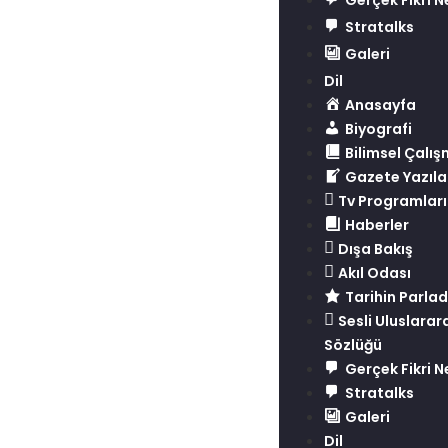
Gerçek Fikri N
Stratalks
Galeri
Dil
Anasayfa
Biyografi
Bilimsel Çalı
Gazete Yazıla
Tv Programları
Haberler
Dışa Bakış
Akıl Odası
Tarihin Parlad
Sesli Uluslararas
Sözlüğü
Gerçek Fikri N
Stratalks
Galeri
Dil