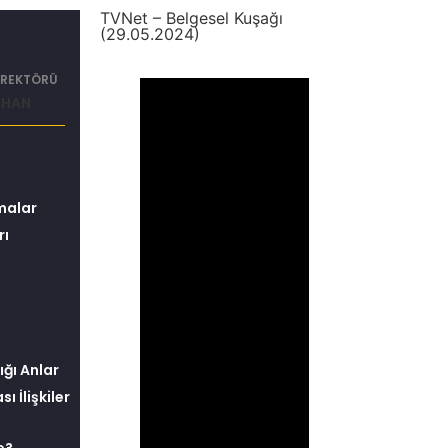
TVNet – Belgesel Kuşağı
(29.05.2024)
İ REKTÖRÜ
ERHAN
şmalar
rı
ığı Anlar
ı İlişkiler