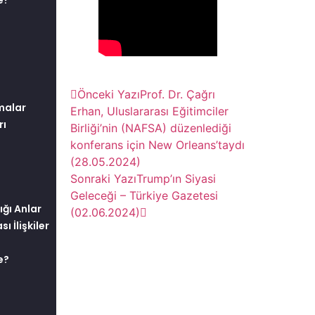
e?
Önceki Yazı
Prof. Dr. Çağrı
şmalar
Erhan, Uluslararası Eğitimciler
rı
Birliği’nin (NAFSA) düzenlediği
konferans için New Orleans’taydı
(28.05.2024)
Sonraki Yazı
Trump’ın Siyasi
Geleceği – Türkiye Gazetesi
ığı Anlar
(02.06.2024)
ı İlişkiler
e?