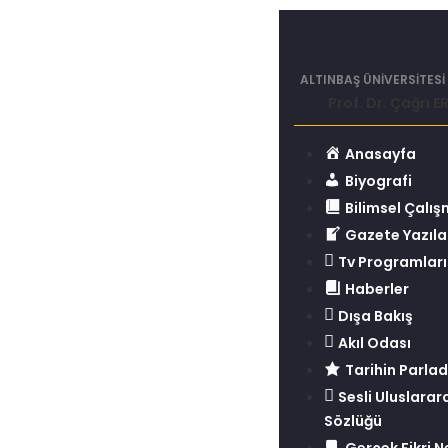
ALTINBAŞ ÜNİVERSİTES
Prof. Dr. Çağrı 
Anasayfa
Biyografi
Bilimsel Çalı
Gazete Yazıla
Tv Programları
Haberler
Dışa Bakış
Akıl Odası
Tarihin Parlad
Sesli Uluslararas
Sözlüğü