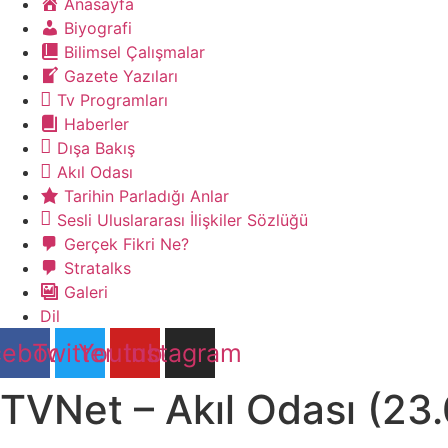
Anasayfa
Biyografi
Bilimsel Çalışmalar
Gazete Yazıları
Tv Programları
Haberler
Dışa Bakış
Akıl Odası
Tarihin Parladığı Anlar
Sesli Uluslararası İlişkiler Sözlüğü
Gerçek Fikri Ne?
Stratalks
Galeri
Dil
cebook
Twitter
Youtube
Instagram
TVNet – Akıl Odası (23