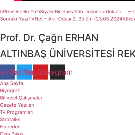
Prev
Önceki Yazı
Siyasi Bir Suikastın Düşündürdükleri… – 
Sonraki Yazı
TVNet – Akıl Odası 2. Bölüm (23.05.2024)
Ne
Prof. Dr. Çağrı ERHAN
ALTINBAŞ ÜNİVERSİTESİ RE
cebook
Twitter
Youtube
Instagram
Ana Sayfa
Biyografi
Bilimsel Çalışmalar
Gazete Yazıları
Tv Programları
Stratalks
Haberler
Dışa Bakış