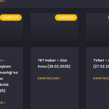
SI »
HABERLER
HABERLER
 –
TRT Haber – Gün
TVNet – 
şkanı
Sonu (28.02.2025)
(27.02.2
manlığı’na
an
DAHA FAZLASI »
DAHA FAZL
rildi
25)
SI »