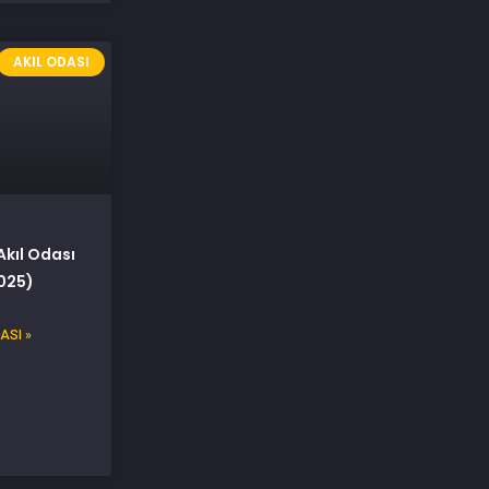
AKIL ODASI
Akıl Odası
025)
ASI »