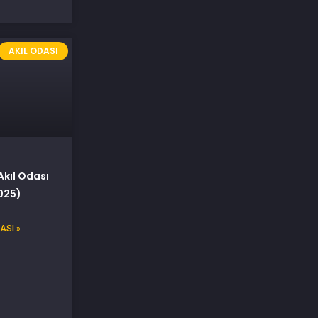
AKIL ODASI
Akıl Odası
025)
ASI »