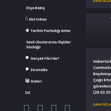
DAHA FAZLA
Dışa Bakış
Akıl Odası
Tarihin Parladığı Anlar
Sesli Uluslararası İlişkiler
Sözlüğü
Gerçek Fikri Ne?
Habertürk
Cumhurba
Stratalks
Başdanış
Çağrı Erh
Galeri
görevlendi
(28.02.20
Dil
DAHA FAZLA