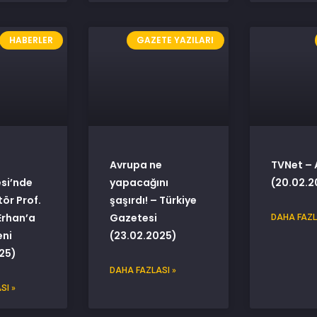
HABERLER
GAZETE YAZILARI
Avrupa ne
TVNet – 
esi’nde
yapacağını
(20.02.2
tör Prof.
şaşırdı! – Türkiye
Erhan’a
Gazetesi
DAHA FAZL
eni
(23.02.2025)
25)
DAHA FAZLASI »
SI »