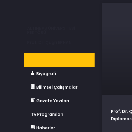
ALTINBAŞ ÜNİVERSİTESİ
REKTÖRÜ
Prof. Dr. Çağrı ERHAN
Anasayfa
Biyografi
Bilimsel Çalışmalar
Gazete Yazıları
Prof. Dr. 
Tv Programları
Diplomasi
Haberler