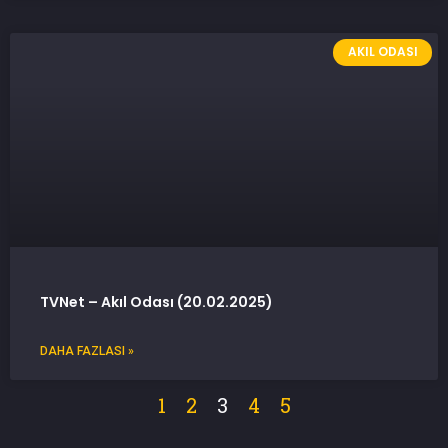
AKIL ODASI
TVNet – Akıl Odası (20.02.2025)
DAHA FAZLASI »
1
2
3
4
5