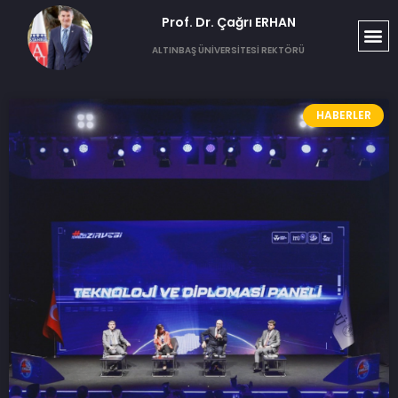
Prof. Dr. Çağrı ERHAN​
T
S
G
ALTINBAŞ ÜNİVERSİTESİ REKTÖRÜ
HABERLER