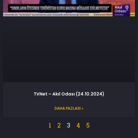
TVNet – Akıl Odası (24.10.2024)
DAHA FAZLASI »
1
2
3
4
5