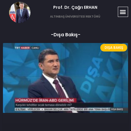
Prof. Dr. Çağrı ERHAN​
T
S
G
ALTINBAŞ ÜNİVERSİTESİ REKTÖRÜ
-Dışa Bakış-
DIŞA BAKIŞ