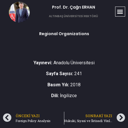
Prof. Dr. Çağrı ERHAN​
ALTINBAŞ ÜNİVERSİTESİ REKTÖRÜ
Regional Organizations
Yayınevi:
Anadolu Üniversitesi
Sayfa Sayısı:
241
Basım Yılı:
2018
Dili:
İngilizce
ÖNCEKI YAZI
SONRAKI YAZI
Foreign Policy Analysis
Hukuki, Siyasi ve İktisadi Yönleriyle Avrupa Bütünleşmesinde Son Gelişmeler ve Türkiye-AB İlişkileri