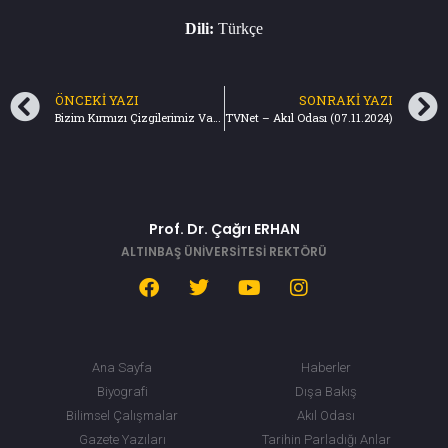
Dili:
Türkçe
ÖNCEKI YAZI
SONRAKI YAZI
Bizim Kırmızı Çizgilerimiz Vardı
TVNet – Akıl Odası (07.11.2024)
Prof. Dr. Çağrı ERHAN
ALTINBAŞ ÜNİVERSİTESİ REKTÖRÜ
Ana Sayfa
Haberler
Biyografi
Dışa Bakış
Bilimsel Çalışmalar
Akıl Odası
Gazete Yazıları
Tarihin Parladığı Anlar