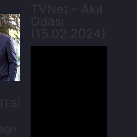
TVNet – Akıl
Odası
(15.02.2024)
Ş
TESİ
ağrı