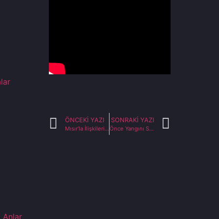
lar
ÖNCEKI YAZI
SONRAKI YAZI
Mısır’la İlişkilerin Geleceği – Türkiye Gazetesi (11.02.2024)
Önce Yangını Söndürmek Lazım – Türkiye Gazetesi (18.02.2024)
ı Anlar