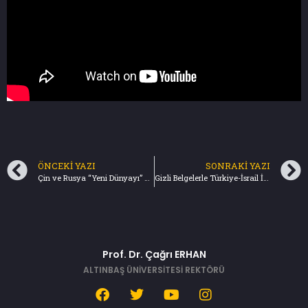
ÖNCEKI YAZI
SONRAKI YAZI
Çin ve Rusya “Yeni Dünyayı” Birlikte mi Kuruyor? (28.03.2023)
Gizli Belgelerle Türkiye-İsrail İlişkileri (01.04.2023)
Prof. Dr. Çağrı ERHAN
ALTINBAŞ ÜNİVERSİTESİ REKTÖRÜ