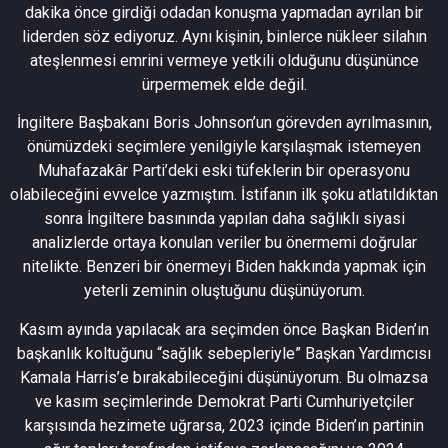
dakika önce girdiği odadan konuşma yapmadan ayrılan bir
liderden söz ediyoruz. Aynı kişinin, binlerce nükleer silahın
ateşlenmesi emrini vermeye yetkili olduğunu düşününce
ürpermemek elde değil.
İngiltere Başbakanı Boris Johnson’un görevden ayrılmasının,
önümüzdeki seçimlere yenilgiyle karşılaşmak istemeyen
Muhafazakâr Parti’deki eski tüfeklerin bir operasyonu
olabileceğini evvelce yazmıştım. İstifanın ilk şoku atlatıldıktan
sonra İngiltere basınında yapılan daha sağlıklı siyasi
analizlerde ortaya konulan veriler bu önermemi doğrular
nitelikte. Benzeri bir önermeyi Biden hakkında yapmak için
yeterli zeminin oluştuğunu düşünüyorum.
Kasım ayında yapılacak ara seçimden önce Başkan Biden’ın
başkanlık koltuğunu “sağlık sebepleriyle” Başkan Yardımcısı
Kamala Harris’e bırakabileceğini düşünüyorum. Bu olmazsa
ve kasım seçimlerinde Demokrat Parti Cumhuriyetçiler
karşısında hezimete uğrarsa, 2023 içinde Biden’ın partinin