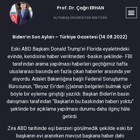
Prof. Dr. Çağrı ERHAN​
ALTINBAŞ ÜNİVERSİTESİ REKTÖRÜ
Biden’ın Son Ayları – Türkiye Gazetesi (14.08.2022)
Eski ABD Başkanı Donald Trump’ın Florida eyaletindeki
evinde, kendisine haber verilmeden -baskın şeklinde- FBI
tarafından arama yapılması haberleri geçtiğimiz hafta
uluslararası basında en fazla çıkan haberler arasında yer
alıyordu. Adalet Bakanlığına bağlı Federal Soruşturma
Bürosunun, “Beyaz Ev’den (ç)alınan belgeleri bulmak için”
böyle bir eyleme giriştiği yazıldı. Başkan Biden’ın basın
danışmanı tarafından “Başkan’ın bu baskından haberi yoktu”
şeklinde bir açıklama yapılması durumu daha ilginç hâle
getirdi.
Zira ABD tarihinde eşi benzeri görülmedik şekilde eski bir
başkanın evi aranırken mevcut başkana haber dahi