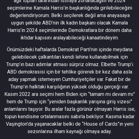
ağır topları tarafından istifaya zorlanacağını ve 2024
seçimlerine Kamala Harris’in başkanlığında girilebileceğini
değerlendiriyorum. Belki seçilerek değil ama anayasaya
uygun şekilde ABD’nin ilk kadın başkanı olacak Kamala
Harris’in 2024 seçimlerinde Demokratlara bir dönem daha
iktidar kapısını aralayabileceği kanaatindeyim.
Önümüzdeki haftalarda Demokrat Parti’nin içinde meydana
gelebilecek çalkantıları kendi lehine kullanabilmek için
Trump’ın bazı adımlar atması sürpriz olmaz. Elbette Trump’ı
ABD demokrasisi için bir tehlike görerek bir kez daha asla
aday yapmak istemeyen Cumhuriyetçiler var. Fakat bir de
Trump’ın halktaki karşılığının yüksek olduğu gerçeği var.
Kasım 2022 ara seçimi hem Biden için “tamam mı devam mı”
hem de Trump için “yeniden başkanlık yarışına giriş vizesi”
anlamlarını taşıyor. Bu aralar fazla görünür olmayan Harris ise,
topun kendisine ortalanmasını sabırla bekliyor. Kasıma kadar
Vaşington’da yaşanacaklar belki de “House of Cards”ın yeni
sezonlarına ilham kaynağı olmaya aday.