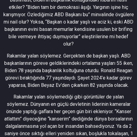
etkiler? “Biden tam bir demokrasi âşığı. Yargının işine hiç
karışmıyor. Özlediğimiz ABD Başkanı bu” minvalinde övgülere
mi nail olur? Yoksa, “Başkan o kadar yaşlı ve aciz ki, eski ABD
başkanının evini basan memurlar kendisine usulen bir brifing
bile vermeye ihtiyaç duymuyorlar” eleştirilerine mi hedef
olur?
Rakamlar yalan söylemez. Gerçekten de başkan yaşlı. ABD
başkanlarının göreve geldiklerindeki ortalama yaşları 55 iken,
Biden 78 yaşında başkanlık koltuğuna oturdu. Ronald Reagan
görevi bıraktığında 77 yaşındaydı. Şayet 2024’e kadar görev
yaparsa, Biden Beyaz Ev’den çıkarken 82 yaşında olacak.
Rakamlar yalan söylemediği gibi görüntüler de yalan
söylemez. Dünyanın en güçlü devletinin liderinin kameralar
önünde yaptığı gaflara her geçen gün biri ekleniyor. “Kanser
atlattım” diyeceğine “kanserim” dediğinde dünya borsalarının
dalgalanmasına yol açan bir insandan bahsediyoruz. Ya da 2
saniye önce sıktığı elleri yeniden sıkan, boşlukla tokalaşan, 1