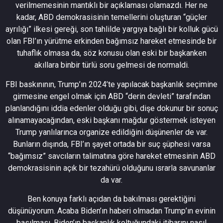
verilmemesinin mantıklı bir açıklaması olamazdı. Her ne
kadar, ABD demokrasisinin temellerini oluşturan “güçler
ayrılığı” ilkesi gereği, son tahlilde yargıya bağlı bir kolluk gücü
olan FBI’ın yürütme erkinden bağımsız hareket etmesinde bir
tuhaflık olmasa da, söz konusu olan eski bir başkanken
akıllara binbir türlü soru gelmesi de normaldi.
FBI baskınının, Trump’ın 2024’te yapılacak başkanlık seçimine
girmesine engel olmak için ABD “derin devleti” tarafından
planlandığını iddia edenler olduğu gibi, dişe dokunur bir sonuç
alınamayacağından, eski başkanı mağdur göstermek isteyen
Trump yanlılarınca organize edildiğini düşünenler de var.
Bunların dışında, FBI’ın şayet ortada bir suç şüphesi varsa
“bağımsız” savcıların talimatına göre hareket etmesinin ABD
demokrasisinin açık bir tezahürü olduğunu ısrarla savunanlar
da var.
Ben konuya farklı açıdan da bakılması gerektiğini
düşünüyorum. Acaba Biden’ın haberi olmadan Trump’ın evinin
basılması, Biden’ın başkanlık koltuğundaki itibarını nasıl