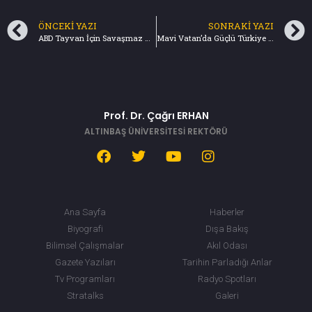
ÖNCEKI YAZI
SONRAKI YAZI
ABD Tayvan İçin Savaşmaz – Türkiye Gazetesi (07.08.2022)
Mavi Vatan’da Güçlü Türkiye – Haftanın Z Raporu / TRT Haber (14.08.2022)
Prof. Dr. Çağrı ERHAN
ALTINBAŞ ÜNİVERSİTESİ REKTÖRÜ
Ana Sayfa
Haberler
Biyografi
Dışa Bakış
Bilimsel Çalışmalar
Akıl Odası
Gazete Yazıları
Tarihin Parladığı Anlar
Tv Programları
Radyo Spotları
Stratalks
Galeri