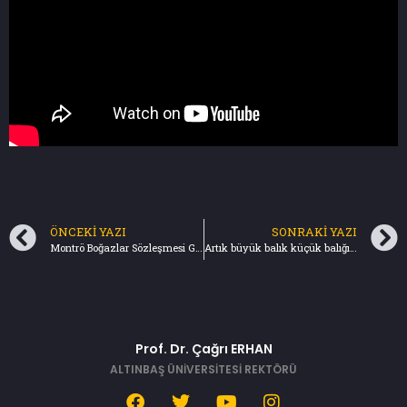
ÖNCEKI YAZI
SONRAKI YAZI
Montrö Boğazlar Sözleşmesi Gündemde – Ana Haber / NTV (24.02.2022)
Artık büyük balık küçük balığı yutmasın-Türkiye Gazetesi(27.02.2022)
Prof. Dr. Çağrı ERHAN
ALTINBAŞ ÜNİVERSİTESİ REKTÖRÜ