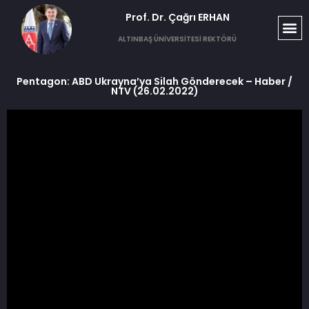
Prof. Dr. Çağrı ERHAN​
ALTINBAŞ ÜNİVERSİTESİ REKTÖRÜ
Pentagon: ABD Ukrayna’ya Silah Gönderecek – Haber /
NTV (26.02.2022)