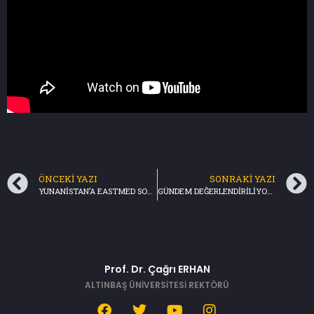
ÖNCEKI YAZI
SONRAKI YAZI
YUNANİSTAN’A EASTMED SOKU-Haftanın Z Raporu / TRT Haber-16.01.2022
GÜNDEM DEĞERLENDİRİLİYOR-Akıl Odası (21.01.2022)
Prof. Dr. Çağrı ERHAN
ALTINBAŞ ÜNİVERSİTESİ REKTÖRÜ