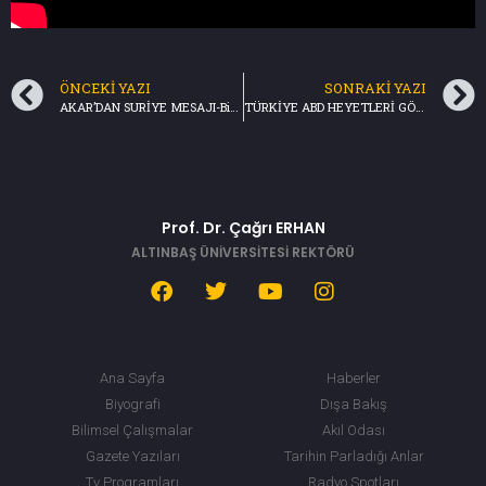
ÖNCEKI YAZI
SONRAKI YAZI
AKAR’DAN SURİYE MESAJI-Birinci Sayfa -TRT HABER(14.10.2021)
TÜRKİYE ABD HEYETLERİ GÖRÜŞTÜ-Birinci Sayfa/TRT Haber(17.11.2021)
Prof. Dr. Çağrı ERHAN
ALTINBAŞ ÜNİVERSİTESİ REKTÖRÜ
Ana Sayfa
Haberler
Biyografi
Dışa Bakış
Bilimsel Çalışmalar
Akıl Odası
Gazete Yazıları
Tarihin Parladığı Anlar
Tv Programları
Radyo Spotları