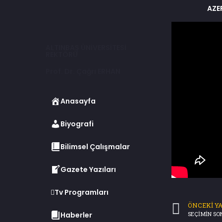
AZE
ALTINBAŞ ÜNİVERSİTESİ
REKTÖRÜ
Prof. Dr. Çağrı ERHAN
Anasayfa
Biyografi
Bilimsel Çalışmalar
Gazete Yazıları
Tv Programları
ÖNCEKI YA
Haberler