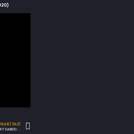
020)
RAKI YAZI
KUŞATMA SENARYOLARI BOŞA DÜŞTÜ -TRT HABER/BİRİNCİ SAYFA 18.11.2020