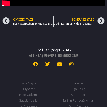
ÖNCEKI YAZI
SONRAKI YAZI
Başkan Erdoğan Beyaz Saray’da – Akademisyen Çağri Erhan Değerlendiriyor (13.11.2019)
Çağrı Erhan, NTV’de Erdoğan-Trump Görüşmesini Değerlendirdi (13.11.2019)
Prof. Dr. Çağrı ERHAN
ALTINBAŞ ÜNİVERSİTESİ REKTÖRÜ
Ana Sayfa
Haberler
Biyografi
Dışa Bakış
Bilimsel Çalışmalar
Akıl Odası
Gazete Yazıları
Tarihin Parladığı Anlar
Tv Programları
Radyo Spotları